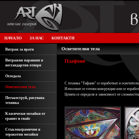
НАЧАЛО
ЗА НАС
КОНТАКТИ
Осветителни тела
Витраж за врати
Витражни паравани и
Плафони
нестандартни отвори
Огледала
С техника "Тифани" се изработват и осветителн
Осветителни тела
Използват се готови консрукции или се изработ
Цената се определя в зависимост от сложността
Песъкоструй, рисувана
техника
Класически мозайки от
гранит и гнайс
Стъклокерамични и
теракотни мозайки